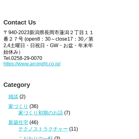
Contact Us
〒940-2023新潟県長岡市蓮潟２丁目１１
番２７号 (open8：30～close17：30／第
2,4土曜日・日祝日・GW・お盆・年末年
始休み）
Tel.0258-29-0070
https://www.arceight.co.jp/
Category
雑談
(2)
家づくり
(36)
家づくり初期のお話
(7)
新築住宅
(46)
テクノストラクチャー
(11)
こだわりの一軒
(3)