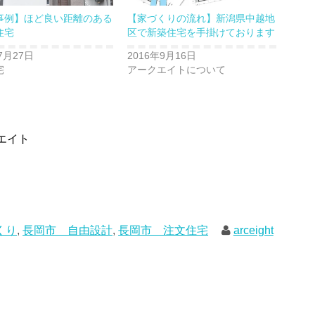
事例】ほど良い距離のある
【家づくりの流れ】新潟県中越地
住宅
区で新築住宅を手掛けております
7月27日
2016年9月16日
宅
アークエイトについて
エイト
くり
,
長岡市 自由設計
,
長岡市 注文住宅
arceight