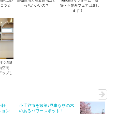
潟県に必
建売住宅と注文住宅はど
ienomaリフォーム・新
のコツ☆
っちがいいの？
築・不動産フェア出展し
ます！！
注ぐ2階
納空間！
アップし
！
の一軒
小千谷市を散策♪見事な杉の木
ション
のあるパワースポット！