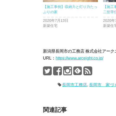
ま
す)
【施工事例】収納力と灯り力たっ
【施工
ぷりの家
二世帯
2020年7月13日
2020年
新築住宅
新築住
新潟県長岡市の工務店 株式会社アーク
URL：
https://www.arceight.co.jp/
長岡市工務店
,
長岡市 家づ
関連記事