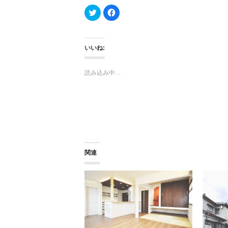
ク
F
リ
a
ッ
c
ク
e
し
b
て
o
T
o
いいね:
w
k
i
で
t
共
t
有
読み込み中…
e
す
r
る
で
に
共
は
有
ク
(新
リ
し
ッ
い
ク
ウ
し
ィ
て
ン
く
ド
だ
ウ
さ
関連
で
い
開
(新
き
し
ま
い
す)
ウ
ィ
ン
ド
ウ
で
開
き