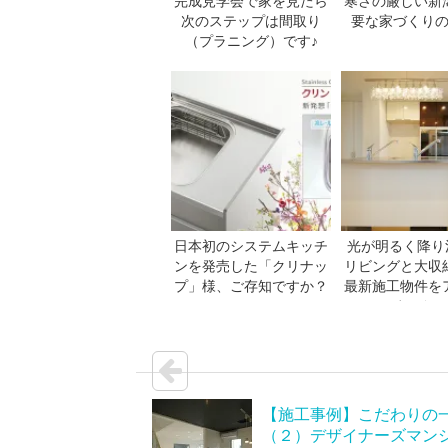
完成見学会で家を見たら
寒さの厳しい新
次のステップは間取り
要な家づくり
（プラニング）です♪
日本初のシステムキッチ
光が明るく降り
ンを発売した「クリナッ
リビングと大収
プ」様、ご存知ですか？
最新施工物件を
ました
【施工事例】こだわり
（２）デザイナーズマン