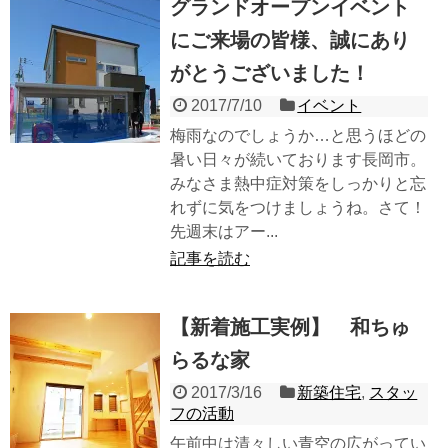
グランドオープンイベント
にご来場の皆様、誠にあり
がとうございました！
2017/7/10
イベント
梅雨なのでしょうか…と思うほどの
暑い日々が続いております長岡市。
みなさま熱中症対策をしっかりと忘
れずに気をつけましょうね。さて！
先週末はアー...
記事を読む
【新着施工実例】 和ちゅ
らるな家
2017/3/16
新築住宅
,
スタッ
フの活動
午前中は清々しい青空の広がってい