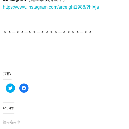
https://www.instagram.com/arceight1988/?hl=ja
＞＞─＜＜─＞＞─＜＜＞＞─＜＜＞＞─＜＜
共有:
ク
F
リ
a
ッ
c
ク
e
し
b
て
o
T
o
いいね:
w
k
i
で
t
共
t
有
読み込み中…
e
す
r
る