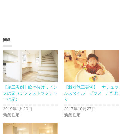
で
に
共
は
有
ク
(新
リ
し
ッ
い
ク
ウ
し
ィ
て
ン
く
ド
だ
ウ
さ
関連
で
い
開
(新
き
し
ま
い
す)
ウ
ィ
ン
ド
ウ
で
開
き
ま
【施工実例】吹き抜けリビン
【新着施工実例】 ナチュラ
す)
グの家（テクノストラクチャ
ルスタイル プラス こだわ
ーの家）
り
2019年1月29日
2017年10月27日
新築住宅
新築住宅