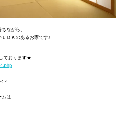
持ちながら、
いＬＤＫのあるお家です♪
紹介しております★
14.php
＜＜
ームは