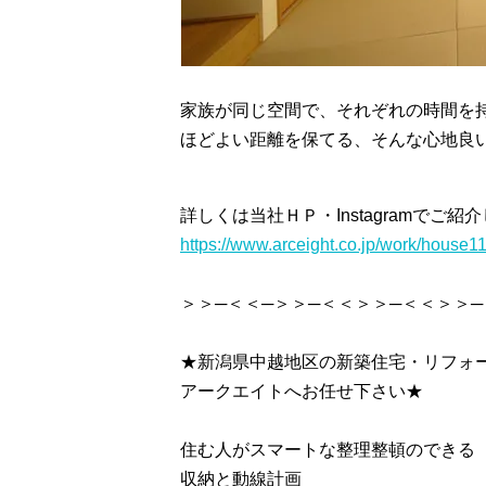
家族が同じ空間で、それぞれの時間を
ほどよい距離を保てる、そんな心地良
詳しくは当社ＨＰ・Instagramでご
https://www.arceight.co.jp/work/house1
＞＞─＜＜─＞＞─＜＜＞＞─＜＜＞＞─
★新潟県中越地区の新築住宅・リフォ
アークエイトへお任せ下さい★
住む人がスマートな整理整頓のできる
収納と動線計画