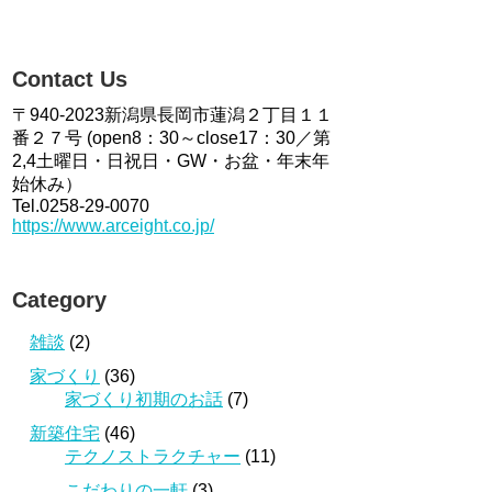
Contact Us
〒940-2023新潟県長岡市蓮潟２丁目１１
番２７号 (open8：30～close17：30／第
2,4土曜日・日祝日・GW・お盆・年末年
始休み）
Tel.0258-29-0070
https://www.arceight.co.jp/
Category
雑談
(2)
家づくり
(36)
家づくり初期のお話
(7)
新築住宅
(46)
テクノストラクチャー
(11)
こだわりの一軒
(3)