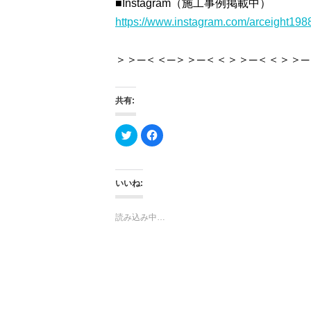
■Instagram（施工事例掲載中）
https://www.instagram.com/arceight198
＞＞─＜＜─＞＞─＜＜＞＞─＜＜＞＞─
共有:
ク
F
リ
a
ッ
c
ク
e
し
b
て
o
T
o
いいね:
w
k
i
で
t
共
t
有
読み込み中…
e
す
r
る
で
に
共
は
有
ク
(新
リ
し
ッ
い
ク
ウ
し
ィ
て
ン
く