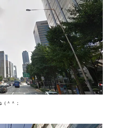
ね（＾＾；
。