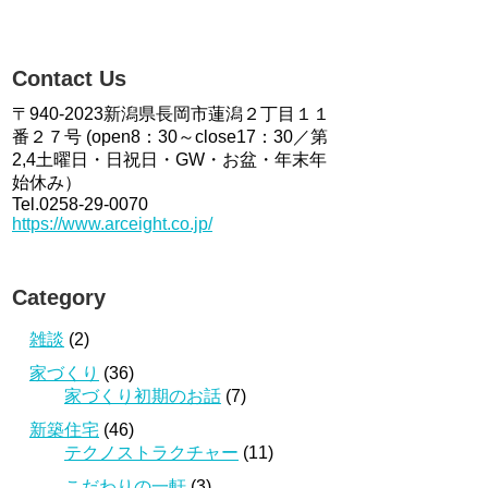
Contact Us
〒940-2023新潟県長岡市蓮潟２丁目１１
番２７号 (open8：30～close17：30／第
2,4土曜日・日祝日・GW・お盆・年末年
始休み）
Tel.0258-29-0070
https://www.arceight.co.jp/
Category
雑談
(2)
家づくり
(36)
家づくり初期のお話
(7)
新築住宅
(46)
テクノストラクチャー
(11)
こだわりの一軒
(3)