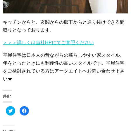
キッチンからと、玄関からの廊下からと通り抜けできる間
取りとなっております。
＞＞＞詳しくは当社HPにてご参照ください
平屋住宅は日本人の昔ながらの暮らしやすい家スタイル。
年をとったときにも利便性の高いスタイルです。平屋住宅
をご検討されている方はアークエイトへお問い合わせ下さ
い★
共有:
ク
F
リ
a
ッ
c
ク
e
し
b
て
o
T
o