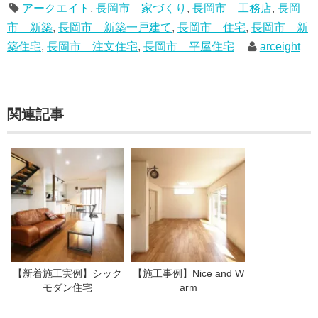
アークエイト
,
長岡市 家づくり
,
長岡市 工務店
,
長岡
市 新築
,
長岡市 新築一戸建て
,
長岡市 住宅
,
長岡市 新
築住宅
,
長岡市 注文住宅
,
長岡市 平屋住宅
arceight
関連記事
【新着施工実例】シック
【施工事例】Nice and W
モダン住宅
arm