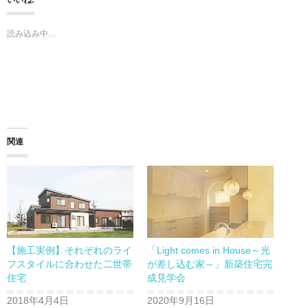
いいね:
w
k
i
で
t
共
t
有
読み込み中…
e
す
r
る
で
に
共
は
有
ク
(新
リ
し
ッ
い
ク
ウ
し
ィ
て
ン
く
ド
だ
ウ
さ
関連
で
い
開
(新
き
し
ま
い
す)
ウ
ィ
ン
ド
ウ
で
開
き
ま
【施工実例】それぞれのライ
「Light comes in House～光
す)
フスタイルに合わせた二世帯
が差し込む家～」新築住宅完
住宅
成見学会
2018年4月4日
2020年9月16日