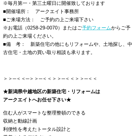
※毎月第一・第三土曜日に開催致しております
■開催場所： アークエイト事務所
■ご来場方法： ご予約の上ご来場下さい
※お電話（0258-29-0070）またはご
予約フォーム
からご予
約の上ご来場ください。
■備 考： 新築住宅の他にもリフォームや、土地探し、中
古住宅・土地の買い取り相談も承ります。
＞＞─＜＜─＞＞─＜＜＞＞─＜＜＞＞─＜＜
★新潟県中越地区の新築住宅・リフォームは
アークエイトへお任せ下さい★
住む人がスマートな整理整頓のできる
収納と動線計画
利便性を考えたトータル設計と