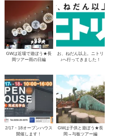
GWは近場で遊ぼう★長
お、ねだん以上。ニトリ
岡ツアー雨の日編
♪へ行ってきました！
2/17・18オープンハウス
GWは子供と遊ぼう★長
開催します！
岡→与板ツアー編