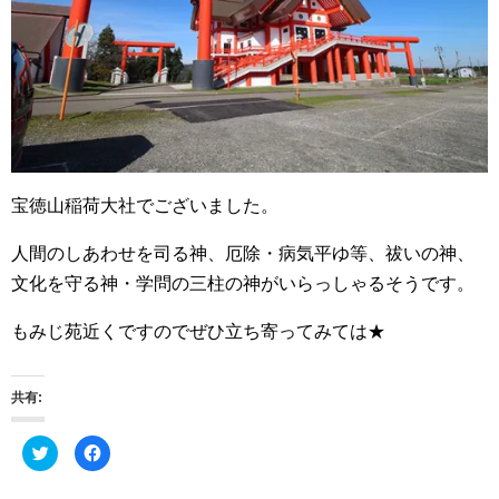
宝徳山稲荷大社でございました。
人間のしあわせを司る神、厄除・病気平ゆ等、祓いの神、
文化を守る神・学問の三柱の神がいらっしゃるそうです。
もみじ苑近くですのでぜひ立ち寄ってみては★
共有:
ク
F
リ
a
ッ
c
ク
e