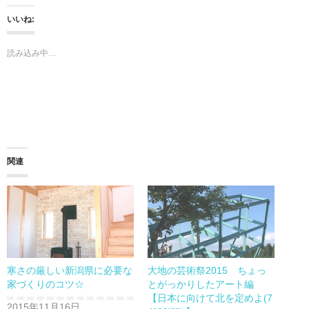
し
b
て
o
T
o
いいね:
w
k
i
で
t
共
t
有
読み込み中…
e
す
r
る
で
に
共
は
有
ク
(新
リ
し
ッ
い
ク
ウ
し
ィ
て
ン
く
ド
だ
ウ
さ
関連
で
い
開
(新
き
し
ま
い
す)
ウ
ィ
ン
ド
ウ
で
開
き
ま
寒さの厳しい新潟県に必要な
大地の芸術祭2015 ちょっ
す)
家づくりのコツ☆
とがっかりしたアート編
【日本に向けて北を定めよ(7
2015年11月16日