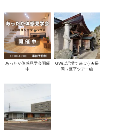
あったか体感見学会開催
GWは近場で遊ぼう★長
中
岡→蓬平ツアー編